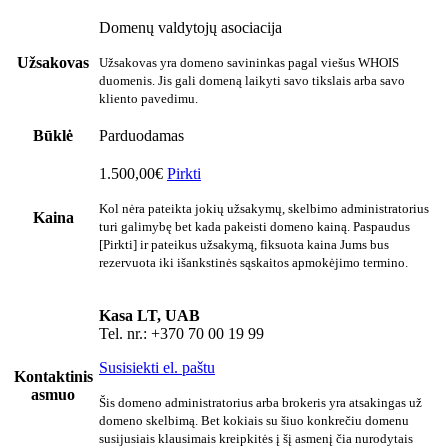
Domenų valdytojų asociacija
Užsakovas
Užsakovas yra domeno savininkas pagal viešus WHOIS
duomenis. Jis gali domeną laikyti savo tikslais arba savo
kliento pavedimu.
Būklė
Parduodamas
1.500,00€
Pirkti
Kol nėra pateikta jokių užsakymų, skelbimo administratorius
Kaina
turi galimybę bet kada pakeisti domeno kainą. Paspaudus
[Pirkti] ir pateikus užsakymą, fiksuota kaina Jums bus
rezervuota iki išankstinės sąskaitos apmokėjimo termino.
Kasa LT, UAB
Tel. nr.: +370 70 00 19 99
Susisiekti el. paštu
Kontaktinis
asmuo
Šis domeno administratorius arba brokeris yra atsakingas už
domeno skelbimą. Bet kokiais su šiuo konkrečiu domenu
susijusiais klausimais kreipkitės į šį asmenį čia nurodytais