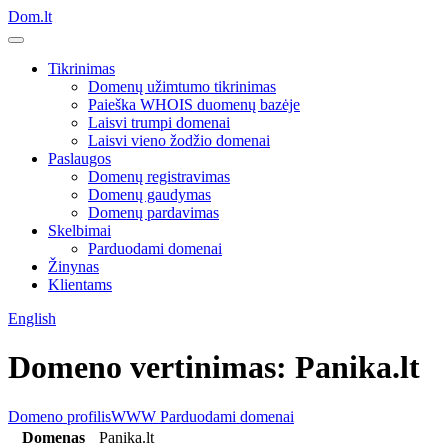
Dom.lt
Tikrinimas
Domenų užimtumo tikrinimas
Paieška WHOIS duomenų bazėje
Laisvi trumpi domenai
Laisvi vieno žodžio domenai
Paslaugos
Domenų registravimas
Domenų gaudymas
Domenų pardavimas
Skelbimai
Parduodami domenai
Žinynas
Klientams
English
Domeno vertinimas: Panika.lt
Domeno profilis
WWW
Parduodami domenai
Domenas
Panika.lt