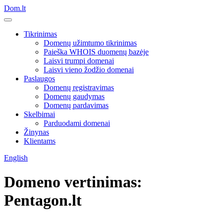
Dom.lt
Tikrinimas
Domenų užimtumo tikrinimas
Paieška WHOIS duomenų bazėje
Laisvi trumpi domenai
Laisvi vieno žodžio domenai
Paslaugos
Domenų registravimas
Domenų gaudymas
Domenų pardavimas
Skelbimai
Parduodami domenai
Žinynas
Klientams
English
Domeno vertinimas:
Pentagon.lt