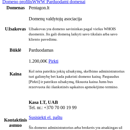
Domeno profilis
WWW
Parduodami domenai
Domenas
Pentagon.lt
Domenų valdytojų asociacija
Užsakovas
Užsakovas yra domeno savininkas pagal viešus WHOIS
duomenis. Jis gali domeną laikyti savo tikslais arba savo
kliento pavedimu.
Būklė
Parduodamas
1.200,00€
Pirkti
Kol nėra pateikta jokių užsakymų, skelbimo administratorius
Kaina
turi galimybę bet kada pakeisti domeno kainą. Paspaudus
[Pirkti] ir pateikus užsakymą, fiksuota kaina Jums bus
rezervuota iki išankstinės sąskaitos apmokėjimo termino.
Kasa LT, UAB
Tel. nr.: +370 70 00 19 99
Susisiekti el. paštu
Kontaktinis
asmuo
Šis domeno administratorius arba brokeris yra atsakingas už