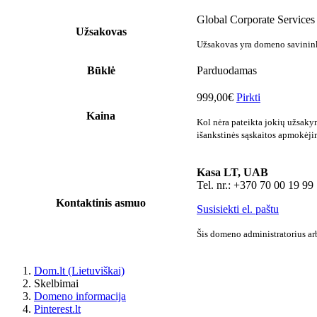
Global Corporate Services
Užsakovas
Užsakovas yra domeno savininka
Būklė
Parduodamas
999,00€
Pirkti
Kaina
Kol nėra pateikta jokių užsaky
išankstinės sąskaitos apmokėji
Kasa LT, UAB
Tel. nr.: +370 70 00 19 99
Kontaktinis asmuo
Susisiekti el. paštu
Šis domeno administratorius arb
Dom.lt (Lietuviškai)
Skelbimai
Domeno informacija
Pinterest.lt