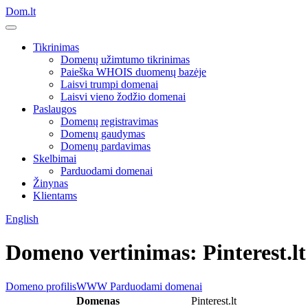
Dom.lt
Tikrinimas
Domenų užimtumo tikrinimas
Paieška WHOIS duomenų bazėje
Laisvi trumpi domenai
Laisvi vieno žodžio domenai
Paslaugos
Domenų registravimas
Domenų gaudymas
Domenų pardavimas
Skelbimai
Parduodami domenai
Žinynas
Klientams
English
Domeno vertinimas: Pinterest.lt
Domeno profilis
WWW
Parduodami domenai
Domenas
Pinterest.lt