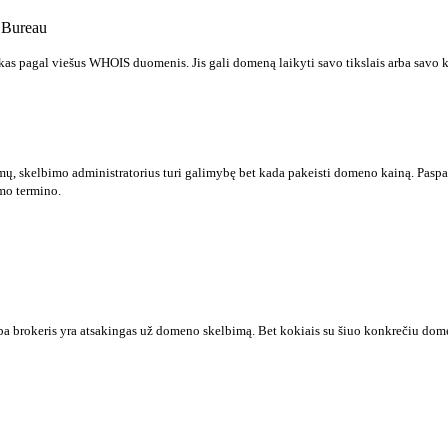
 Bureau
s pagal viešus WHOIS duomenis. Jis gali domeną laikyti savo tikslais arba savo 
mų, skelbimo administratorius turi galimybę bet kada pakeisti domeno kainą. Paspau
mo termino.
a brokeris yra atsakingas už domeno skelbimą. Bet kokiais su šiuo konkrečiu domenu