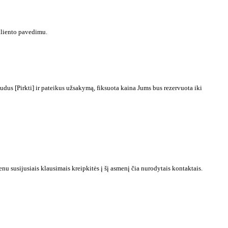
kliento pavedimu.
dus [Pirkti] ir pateikus užsakymą, fiksuota kaina Jums bus rezervuota iki
 susijusiais klausimais kreipkitės į šį asmenį čia nurodytais kontaktais.