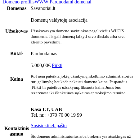
Domeno profilis
WWW
Parduodami domenai
Domenas
Savanoriai.lt
Domenų valdytojų asociacija
Užsakovas
Užsakovas yra domeno savininkas pagal viešus WHOIS
duomenis. Jis gali domeną laikyti savo tikslais arba savo
kliento pavedimu.
Būklė
Parduodamas
5.000,00€
Pirkti
Kol nėra pateikta jokių užsakymų, skelbimo administratorius
Kaina
turi galimybę bet kada pakeisti domeno kainą. Paspaudus
[Pirkti] ir pateikus užsakymą, fiksuota kaina Jums bus
rezervuota iki išankstinės sąskaitos apmokėjimo termino.
Kasa LT, UAB
Tel. nr.: +370 70 00 19 99
Susisiekti el. paštu
Kontaktinis
asmuo
Šis domeno administratorius arba brokeris yra atsakingas už