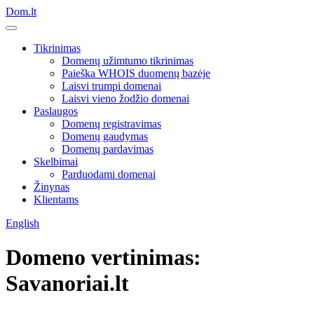
Dom.lt
Tikrinimas
Domenų užimtumo tikrinimas
Paieška WHOIS duomenų bazėje
Laisvi trumpi domenai
Laisvi vieno žodžio domenai
Paslaugos
Domenų registravimas
Domenų gaudymas
Domenų pardavimas
Skelbimai
Parduodami domenai
Žinynas
Klientams
English
Domeno vertinimas:
Savanoriai.lt