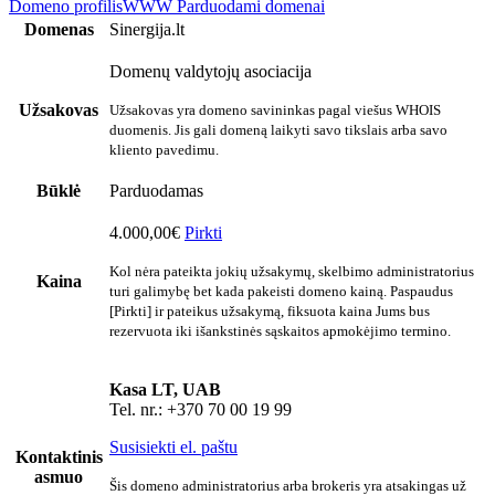
Domeno profilis
WWW
Parduodami domenai
Domenas
Sinergija.lt
Domenų valdytojų asociacija
Užsakovas
Užsakovas yra domeno savininkas pagal viešus WHOIS
duomenis. Jis gali domeną laikyti savo tikslais arba savo
kliento pavedimu.
Būklė
Parduodamas
4.000,00€
Pirkti
Kol nėra pateikta jokių užsakymų, skelbimo administratorius
Kaina
turi galimybę bet kada pakeisti domeno kainą. Paspaudus
[Pirkti] ir pateikus užsakymą, fiksuota kaina Jums bus
rezervuota iki išankstinės sąskaitos apmokėjimo termino.
Kasa LT, UAB
Tel. nr.: +370 70 00 19 99
Susisiekti el. paštu
Kontaktinis
asmuo
Šis domeno administratorius arba brokeris yra atsakingas už