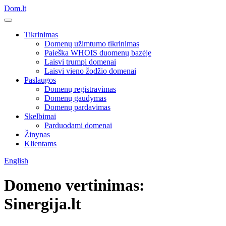
Dom.lt
Tikrinimas
Domenų užimtumo tikrinimas
Paieška WHOIS duomenų bazėje
Laisvi trumpi domenai
Laisvi vieno žodžio domenai
Paslaugos
Domenų registravimas
Domenų gaudymas
Domenų pardavimas
Skelbimai
Parduodami domenai
Žinynas
Klientams
English
Domeno vertinimas:
Sinergija.lt