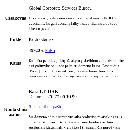
Global Corporate Services Bureau
Užsakovas
Užsakovas yra domeno savininkas pagal viešus WHOIS
duomenis. Jis gali domeną laikyti savo tikslais arba savo
kliento pavedimu.
Būklė
Parduodamas
499,00€
Pirkti
Kol nėra pateikta jokių užsakymų, skelbimo administratorius
Kaina
turi galimybę bet kada pakeisti domeno kainą. Paspaudus
[Pirkti] ir pateikus užsakymą, fiksuota kaina Jums bus
rezervuota iki išankstinės sąskaitos apmokėjimo termino.
Kasa LT, UAB
Tel. nr.: +370 70 00 19 99
Susisiekti el. paštu
Kontaktinis
asmuo
Šis domeno administratorius arba brokeris yra atsakingas už
domeno skelbimą. Bet kokiais su šiuo konkrečiu domenu
susijusiais klausimais kreipkitės į šį asmenį čia nurodytais