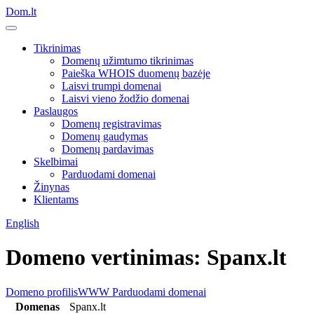
Dom.lt
Tikrinimas
Domenų užimtumo tikrinimas
Paieška WHOIS duomenų bazėje
Laisvi trumpi domenai
Laisvi vieno žodžio domenai
Paslaugos
Domenų registravimas
Domenų gaudymas
Domenų pardavimas
Skelbimai
Parduodami domenai
Žinynas
Klientams
English
Domeno vertinimas: Spanx.lt
Domeno profilis
WWW
Parduodami domenai
Domenas
Spanx.lt