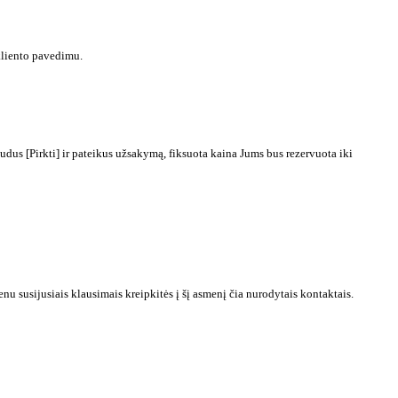
kliento pavedimu.
dus [Pirkti] ir pateikus užsakymą, fiksuota kaina Jums bus rezervuota iki
 susijusiais klausimais kreipkitės į šį asmenį čia nurodytais kontaktais.