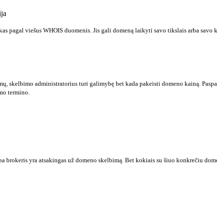
ja
s pagal viešus WHOIS duomenis. Jis gali domeną laikyti savo tikslais arba savo 
mų, skelbimo administratorius turi galimybę bet kada pakeisti domeno kainą. Paspau
mo termino.
a brokeris yra atsakingas už domeno skelbimą. Bet kokiais su šiuo konkrečiu domenu