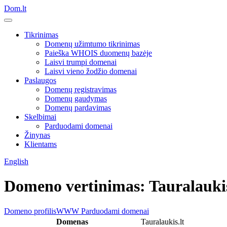
Dom.lt
Tikrinimas
Domenų užimtumo tikrinimas
Paieška WHOIS duomenų bazėje
Laisvi trumpi domenai
Laisvi vieno žodžio domenai
Paslaugos
Domenų registravimas
Domenų gaudymas
Domenų pardavimas
Skelbimai
Parduodami domenai
Žinynas
Klientams
English
Domeno vertinimas: Tauralaukis
Domeno profilis
WWW
Parduodami domenai
Domenas
Tauralaukis.lt