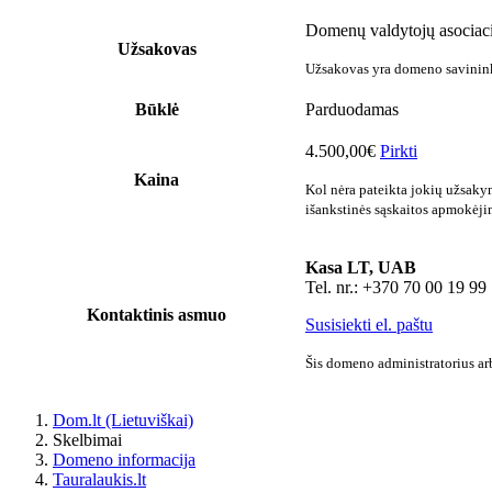
Domenų valdytojų asociaci
Užsakovas
Užsakovas yra domeno savininka
Būklė
Parduodamas
4.500,00€
Pirkti
Kaina
Kol nėra pateikta jokių užsaky
išankstinės sąskaitos apmokėji
Kasa LT, UAB
Tel. nr.: +370 70 00 19 99
Kontaktinis asmuo
Susisiekti el. paštu
Šis domeno administratorius arb
Dom.lt (Lietuviškai)
Skelbimai
Domeno informacija
Tauralaukis.lt