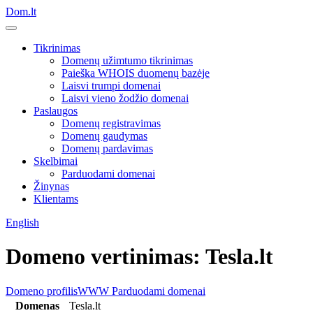
Dom.lt
Tikrinimas
Domenų užimtumo tikrinimas
Paieška WHOIS duomenų bazėje
Laisvi trumpi domenai
Laisvi vieno žodžio domenai
Paslaugos
Domenų registravimas
Domenų gaudymas
Domenų pardavimas
Skelbimai
Parduodami domenai
Žinynas
Klientams
English
Domeno vertinimas: Tesla.lt
Domeno profilis
WWW
Parduodami domenai
Domenas
Tesla.lt