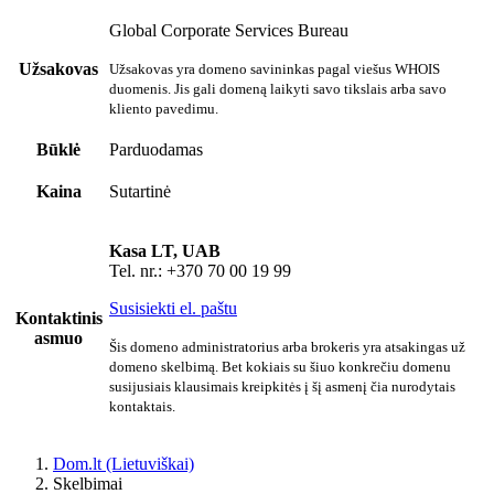
Global Corporate Services Bureau
Užsakovas
Užsakovas yra domeno savininkas pagal viešus WHOIS
duomenis. Jis gali domeną laikyti savo tikslais arba savo
kliento pavedimu.
Būklė
Parduodamas
Kaina
Sutartinė
Kasa LT, UAB
Tel. nr.: +370 70 00 19 99
Susisiekti el. paštu
Kontaktinis
asmuo
Šis domeno administratorius arba brokeris yra atsakingas už
domeno skelbimą. Bet kokiais su šiuo konkrečiu domenu
susijusiais klausimais kreipkitės į šį asmenį čia nurodytais
kontaktais.
Dom.lt (Lietuviškai)
Skelbimai