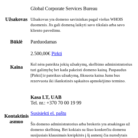
Global Corporate Services Bureau
Užsakovas
Užsakovas yra domeno savininkas pagal viešus WHOIS
duomenis. Jis gali domeną laikyti savo tikslais arba savo
kliento pavedimu.
Būklė
Parduodamas
2.500,00€
Pirkti
Kol nėra pateikta jokių užsakymų, skelbimo administratorius
Kaina
turi galimybę bet kada pakeisti domeno kainą. Paspaudus
[Pirkti] ir pateikus užsakymą, fiksuota kaina Jums bus
rezervuota iki išankstinės sąskaitos apmokėjimo termino.
Kasa LT, UAB
Tel. nr.: +370 70 00 19 99
Susisiekti el. paštu
Kontaktinis
asmuo
Šis domeno administratorius arba brokeris yra atsakingas už
domeno skelbimą. Bet kokiais su šiuo konkrečiu domenu
susijusiais klausimais kreipkitės į šį asmenį čia nurodytais