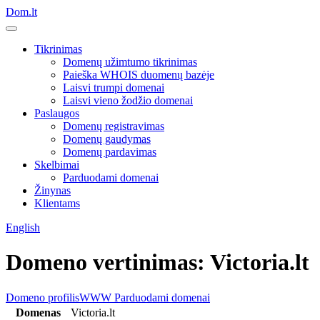
Dom.lt
Tikrinimas
Domenų užimtumo tikrinimas
Paieška WHOIS duomenų bazėje
Laisvi trumpi domenai
Laisvi vieno žodžio domenai
Paslaugos
Domenų registravimas
Domenų gaudymas
Domenų pardavimas
Skelbimai
Parduodami domenai
Žinynas
Klientams
English
Domeno vertinimas: Victoria.lt
Domeno profilis
WWW
Parduodami domenai
Domenas
Victoria.lt