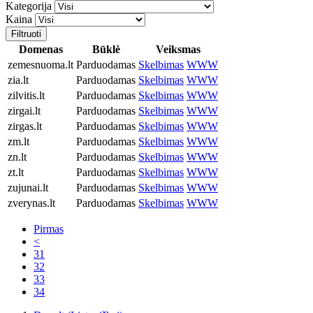
Kategorija
Kaina
Filtruoti
Domenas
Būklė
Veiksmas
zemesnuoma.lt
Parduodamas
Skelbimas
WWW
zia.lt
Parduodamas
Skelbimas
WWW
zilvitis.lt
Parduodamas
Skelbimas
WWW
zirgai.lt
Parduodamas
Skelbimas
WWW
zirgas.lt
Parduodamas
Skelbimas
WWW
zm.lt
Parduodamas
Skelbimas
WWW
zn.lt
Parduodamas
Skelbimas
WWW
zt.lt
Parduodamas
Skelbimas
WWW
zujunai.lt
Parduodamas
Skelbimas
WWW
zverynas.lt
Parduodamas
Skelbimas
WWW
Pirmas
<
31
32
33
34