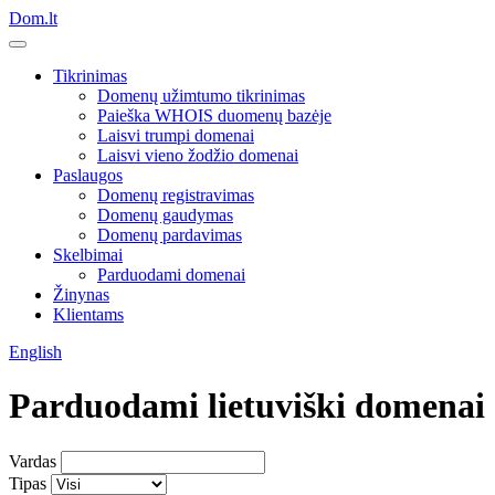
Dom.lt
Tikrinimas
Domenų užimtumo tikrinimas
Paieška WHOIS duomenų bazėje
Laisvi trumpi domenai
Laisvi vieno žodžio domenai
Paslaugos
Domenų registravimas
Domenų gaudymas
Domenų pardavimas
Skelbimai
Parduodami domenai
Žinynas
Klientams
English
Parduodami lietuviški domenai
Vardas
Tipas