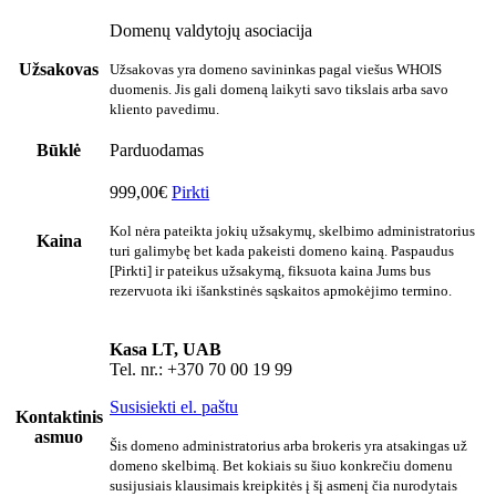
Domenų valdytojų asociacija
Užsakovas
Užsakovas yra domeno savininkas pagal viešus WHOIS
duomenis. Jis gali domeną laikyti savo tikslais arba savo
kliento pavedimu.
Būklė
Parduodamas
999,00€
Pirkti
Kol nėra pateikta jokių užsakymų, skelbimo administratorius
Kaina
turi galimybę bet kada pakeisti domeno kainą. Paspaudus
[Pirkti] ir pateikus užsakymą, fiksuota kaina Jums bus
rezervuota iki išankstinės sąskaitos apmokėjimo termino.
Kasa LT, UAB
Tel. nr.: +370 70 00 19 99
Susisiekti el. paštu
Kontaktinis
asmuo
Šis domeno administratorius arba brokeris yra atsakingas už
domeno skelbimą. Bet kokiais su šiuo konkrečiu domenu
susijusiais klausimais kreipkitės į šį asmenį čia nurodytais