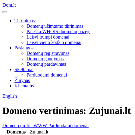
Dom.lt
Tikrinimas
Domenų užimtumo tikrinimas
Paieška WHOIS duomenų bazėje
Laisvi trumpi domenai
Laisvi vieno žodžio domenai
Paslaugos
Domenų registravimas
Domenų gaudymas
Domenų pardavimas
Skelbimai
Parduodami domenai
Žinynas
Klientams
English
Domeno vertinimas: Zujunai.lt
Domeno profilis
WWW
Parduodami domenai
Domenas
Zujunai.lt