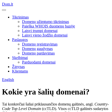
Dom.lt
Tikrinimas
Domenų užimtumo tikrinimas
Paieška WHOIS duomenų bazėje
Laisvi trumpi domenai
Laisvi vieno žodžio domenai
Paslaugos
Domenų registravimas
Domenų gaudymas
Domenų pardavimas
Skelbimai
Parduodami domenai
Žinynas
Klientams
English
Kokie yra šalių domenai?
Tai konkrečiai šaliai priklausančios domenų galūnės, angl.
Country-
Code Top Level Domain
(ccTLD). Visos ccTLD galūnės sudarytos