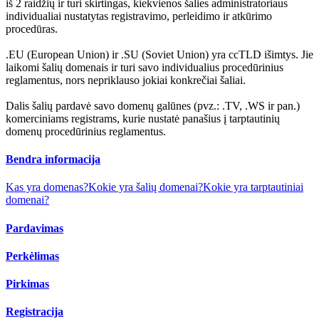
iš 2 raidžių ir turi skirtingas, kiekvienos šalies administratoriaus
individualiai nustatytas registravimo, perleidimo ir atkūrimo
procedūras.
.EU (European Union) ir .SU (Soviet Union) yra ccTLD išimtys. Jie
laikomi šalių domenais ir turi savo individualius procedūrinius
reglamentus, nors nepriklauso jokiai konkrečiai šaliai.
Dalis šalių pardavė savo domenų galūnes (pvz.: .TV, .WS ir pan.)
komerciniams registrams, kurie nustatė panašius į tarptautinių
domenų procedūrinius reglamentus.
Bendra informacija
Kas yra domenas?
Kokie yra šalių domenai?
Kokie yra tarptautiniai
domenai?
Pardavimas
Perkėlimas
Pirkimas
Registracija