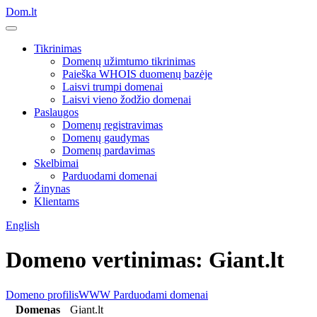
Dom.lt
Tikrinimas
Domenų užimtumo tikrinimas
Paieška WHOIS duomenų bazėje
Laisvi trumpi domenai
Laisvi vieno žodžio domenai
Paslaugos
Domenų registravimas
Domenų gaudymas
Domenų pardavimas
Skelbimai
Parduodami domenai
Žinynas
Klientams
English
Domeno vertinimas: Giant.lt
Domeno profilis
WWW
Parduodami domenai
Domenas
Giant.lt