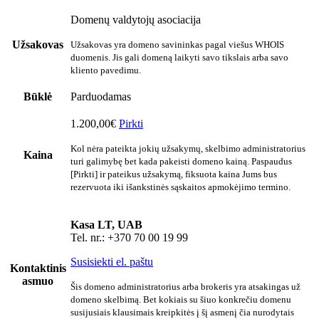
Domenų valdytojų asociacija
Užsakovas
Užsakovas yra domeno savininkas pagal viešus WHOIS
duomenis. Jis gali domeną laikyti savo tikslais arba savo
kliento pavedimu.
Būklė
Parduodamas
1.200,00€
Pirkti
Kol nėra pateikta jokių užsakymų, skelbimo administratorius
Kaina
turi galimybę bet kada pakeisti domeno kainą. Paspaudus
[Pirkti] ir pateikus užsakymą, fiksuota kaina Jums bus
rezervuota iki išankstinės sąskaitos apmokėjimo termino.
Kasa LT, UAB
Tel. nr.: +370 70 00 19 99
Susisiekti el. paštu
Kontaktinis
asmuo
Šis domeno administratorius arba brokeris yra atsakingas už
domeno skelbimą. Bet kokiais su šiuo konkrečiu domenu
susijusiais klausimais kreipkitės į šį asmenį čia nurodytais