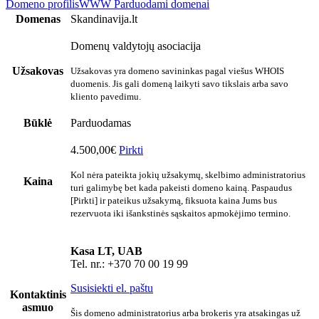
Domeno profilis
WWW
Parduodami domenai
Domenas
Skandinavija.lt
Domenų valdytojų asociacija
Užsakovas
Užsakovas yra domeno savininkas pagal viešus WHOIS
duomenis. Jis gali domeną laikyti savo tikslais arba savo
kliento pavedimu.
Būklė
Parduodamas
4.500,00€
Pirkti
Kol nėra pateikta jokių užsakymų, skelbimo administratorius
Kaina
turi galimybę bet kada pakeisti domeno kainą. Paspaudus
[Pirkti] ir pateikus užsakymą, fiksuota kaina Jums bus
rezervuota iki išankstinės sąskaitos apmokėjimo termino.
Kasa LT, UAB
Tel. nr.: +370 70 00 19 99
Susisiekti el. paštu
Kontaktinis
asmuo
Šis domeno administratorius arba brokeris yra atsakingas už