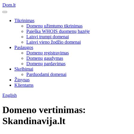
Dom.lt
Tikrinimas
Domenų užimtumo tikrinimas
Paieška WHOIS duomenų bazėje
Laisvi trumpi domenai
Laisvi vieno žodžio domenai
Paslaugos
Domenų registravimas
Domenų gaudymas
Domenų pardavimas
Skelbimai
Parduodami domenai
Žinynas
Klientams
English
Domeno vertinimas:
Skandinavija.lt