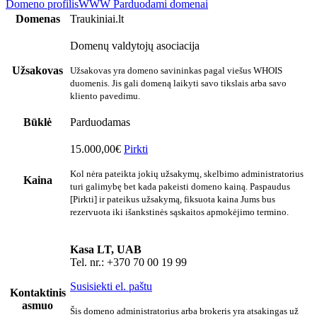
Domeno profilis
WWW
Parduodami domenai
Domenas
Traukiniai.lt
Domenų valdytojų asociacija
Užsakovas
Užsakovas yra domeno savininkas pagal viešus WHOIS
duomenis. Jis gali domeną laikyti savo tikslais arba savo
kliento pavedimu.
Būklė
Parduodamas
15.000,00€
Pirkti
Kol nėra pateikta jokių užsakymų, skelbimo administratorius
Kaina
turi galimybę bet kada pakeisti domeno kainą. Paspaudus
[Pirkti] ir pateikus užsakymą, fiksuota kaina Jums bus
rezervuota iki išankstinės sąskaitos apmokėjimo termino.
Kasa LT, UAB
Tel. nr.: +370 70 00 19 99
Susisiekti el. paštu
Kontaktinis
asmuo
Šis domeno administratorius arba brokeris yra atsakingas už