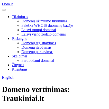
Dom.lt
Tikrinimas
Domenų užimtumo tikrinimas
Paieška WHOIS duomenų bazėje
Laisvi trumpi domenai
Laisvi vieno žodžio domenai
Paslaugos
Domenų registravimas
Domenų gaudymas
Domenų pardavimas
Skelbimai
Parduodami domenai
Žinynas
Klientams
English
Domeno vertinimas:
Traukiniai.lt