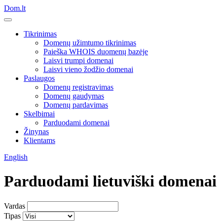
Dom.lt
Tikrinimas
Domenų užimtumo tikrinimas
Paieška WHOIS duomenų bazėje
Laisvi trumpi domenai
Laisvi vieno žodžio domenai
Paslaugos
Domenų registravimas
Domenų gaudymas
Domenų pardavimas
Skelbimai
Parduodami domenai
Žinynas
Klientams
English
Parduodami lietuviški domenai
Vardas
Tipas