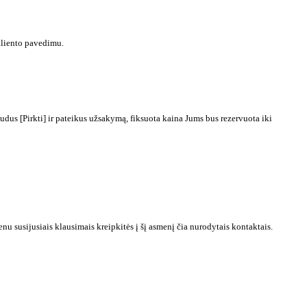
kliento pavedimu.
dus [Pirkti] ir pateikus užsakymą, fiksuota kaina Jums bus rezervuota iki
 susijusiais klausimais kreipkitės į šį asmenį čia nurodytais kontaktais.