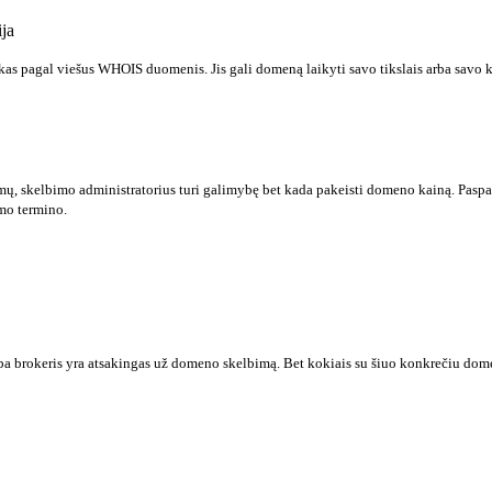
ja
s pagal viešus WHOIS duomenis. Jis gali domeną laikyti savo tikslais arba savo 
mų, skelbimo administratorius turi galimybę bet kada pakeisti domeno kainą. Paspau
mo termino.
a brokeris yra atsakingas už domeno skelbimą. Bet kokiais su šiuo konkrečiu domenu