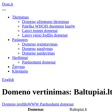
Dom.lt
Tikrinimas
Domenų užimtumo tikrinimas
Paieška WHOIS duomenų bazėje
Laisvi trumpi domenai
Laisvi vieno žodžio domenai
Paslaugos
Domenų registravimas
Domenų gaudymas
Domenų pardavimas
Skelbimai
Parduodami domenai
Žinynas
Klientams
English
Domeno vertinimas: Baltupiai.l
Domeno profilis
WWW
Parduodami domenai
Domenas
Baltupiai.lt