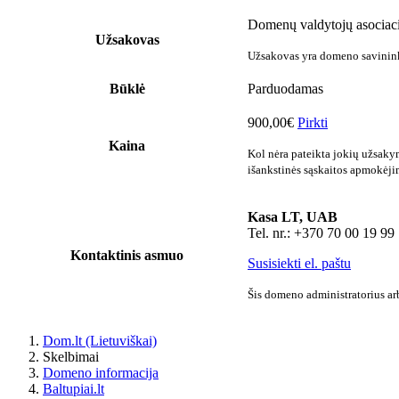
Domenų valdytojų asociaci
Užsakovas
Užsakovas yra domeno savininka
Būklė
Parduodamas
900,00€
Pirkti
Kaina
Kol nėra pateikta jokių užsaky
išankstinės sąskaitos apmokėji
Kasa LT, UAB
Tel. nr.: +370 70 00 19 99
Kontaktinis asmuo
Susisiekti el. paštu
Šis domeno administratorius arb
Dom.lt (Lietuviškai)
Skelbimai
Domeno informacija
Baltupiai.lt