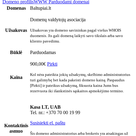
Domeno profilis
WWW
Parduodami domenai
Domenas
Baltupiai.lt
Domenų valdytojų asociacija
Užsakovas
Užsakovas yra domeno savininkas pagal viešus WHOIS
duomenis. Jis gali domeną laikyti savo tikslais arba savo
kliento pavedimu.
Būklė
Parduodamas
900,00€
Pirkti
Kol nėra pateikta jokių užsakymų, skelbimo administratorius
Kaina
turi galimybę bet kada pakeisti domeno kainą. Paspaudus
[Pirkti] ir pateikus užsakymą, fiksuota kaina Jums bus
rezervuota iki išankstinės sąskaitos apmokėjimo termino.
Kasa LT, UAB
Tel. nr.: +370 70 00 19 99
Susisiekti el. paštu
Kontaktinis
asmuo
Šis domeno administratorius arba brokeris yra atsakingas už