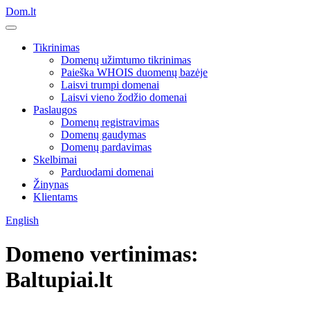
Dom.lt
Tikrinimas
Domenų užimtumo tikrinimas
Paieška WHOIS duomenų bazėje
Laisvi trumpi domenai
Laisvi vieno žodžio domenai
Paslaugos
Domenų registravimas
Domenų gaudymas
Domenų pardavimas
Skelbimai
Parduodami domenai
Žinynas
Klientams
English
Domeno vertinimas:
Baltupiai.lt